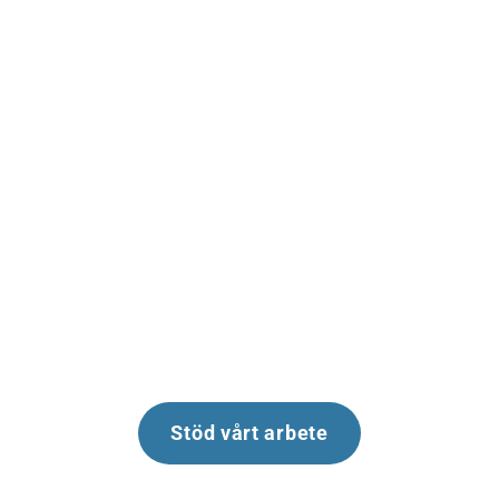
kolsänka.
Ålgräsängar kan absorbera 35
gånger mer koldioxid än växter på
land. De är en av de viktigaste
marina biotoperna vi har och en
förutsättning för ett friskt hav fullt
av liv. Nu återplanterar vi havets
kraftfullaste klimatkämpe.
Stöd vårt arbete