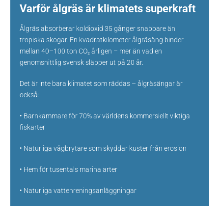
Varför ålgräs är klimatets superkraft
Ålgräs absorberar koldioxid 35 gånger snabbare än
tropiska skogar. En kvadratkilometer ålgräsäng binder
mellan 40–100 ton CO₂ årligen – mer än vad en
genomsnittlig svensk släpper ut på 20 år.
Det är inte bara klimatet som räddas – ålgräsängar är
också:
• Barnkammare för 70% av världens kommersiellt viktiga
fiskarter
• Naturliga vågbrytare som skyddar kuster från erosion
• Hem för tusentals marina arter
• Naturliga vattenreningsanläggningar