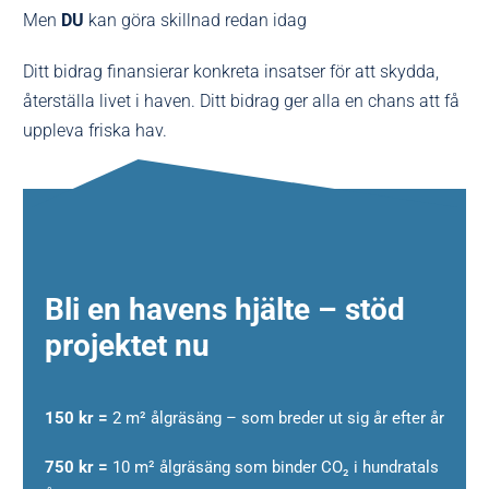
Men
DU
kan göra skillnad redan idag
Ditt bidrag finansierar konkreta insatser för att skydda,
återställa livet i haven. Ditt bidrag ger alla en chans att få
uppleva friska hav.
Bli en havens hjälte – stöd
projektet nu
150 kr =
2 m² ålgräsäng – som breder ut sig år efter år
750 kr =
10 m² ålgräsäng som binder CO₂ i hundratals