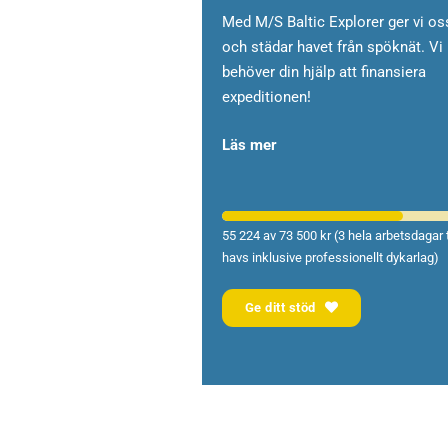
Med M/S Baltic Explorer ger vi os
och städar havet från spöknät. Vi
behöver din hjälp att finansiera
expeditionen!
Läs mer
55 224 av 73 500 kr (3 hela arbetsdagar ti
havs inklusive professionellt dykarlag)
Ge ditt stöd