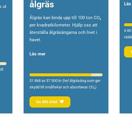
ålgräs
Läs
s ut
Ålgräs kan binda upp till 100 ton CO₂
per kvadratkilometer.
Hjälp oss att
6 86
återställa ålgräsängarna och livet i
rädd
havet.
Läs mer
ll
31 868 av 37 500 kr (hel ålgräsäng som ger
skydd till småfiskar och absorberar CO₂)
Ge ditt stöd