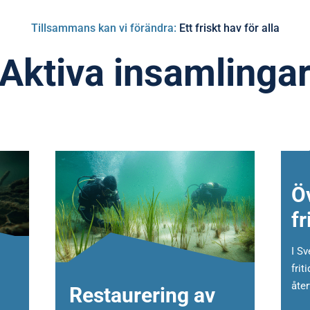
Tillsammans kan vi förändra:
Ett friskt hav för alla
Aktiva insamlinga
Ö
fr
I Sv
frit
åter
Restaurering av