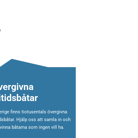
r
vergivna
itidsbåtar
erige finns tiotusentals övergivna
idsbåtar.
Hjälp oss att samla in och
vinna båtarna som ingen vill ha.