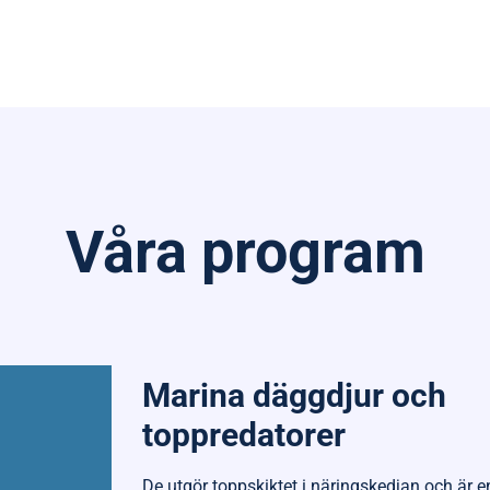
Våra program
Marina däggdjur och
toppredatorer
De utgör toppskiktet i näringskedjan och är e