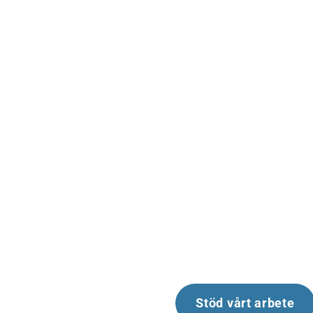
Havsmiljöf
En insamlingsstiftelse f
dess invånare. Vi samlar i
skydda och återskap
ekosystem.
Stöd vårt arbete