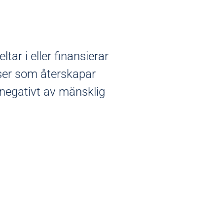
ltar i eller finansierar
tser som återskapar
egativt av mänsklig