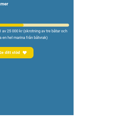
 mer
1 av 25 000 kr (skrotning av tre båtar och
a en hel marina från båtvrak)
Ge ditt stöd